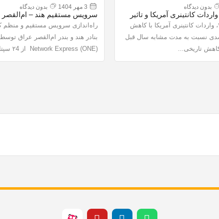
بدون دیدگاه
3 مهر 1404
بدون دیدگاه
ردات کانتینری آمریکا و تاثیر
سرویس مستقیم هند – ام‌القصر و
 جهانی حمل
برای بنادر ایران
در تابستان ۲۰۲۵، واردات کانتینری آمریکا با کاهش
راه‌اندازی سرویس مستقیم و منظم ک
ر ۱۲ درصدی نسبت به مدت مشابه سال قبل
اهش تاریخی...
Network Express (ONE) از ۲4 سپتامبر...