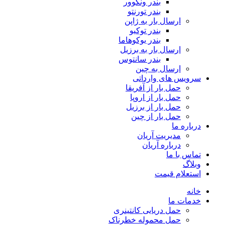
بندر ونکوور
بندر تورنتو
ارسال بار به ژاپن
بندر توکیو
بندر یوکوهاما
ارسال بار به برزیل
بندر سانتوس
ارسال به چین
سرویس های وارداتی
حمل بار از آفریقا
حمل بار از اروپا
حمل بار از برزیل
حمل بار از چین
درباره ما
مدیریت آریان
درباره آریان
تماس با ما
وبلاگ
استعلام قیمت
خانه
خدمات ما
حمل دریایی کانتینری
حمل محموله خطرناک