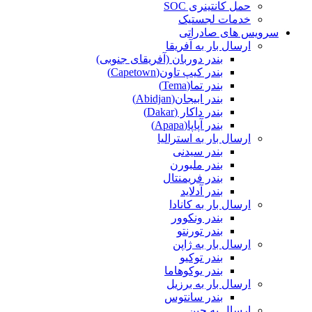
حمل کانتینری SOC
خدمات لجستیک
سرویس های صادراتی
ارسال بار به آفریقا
بندر دوربان (آفریقای جنوبی)
بندر کیپ تاون(Capetown)
بندر تما(Tema)
بندر ابیجان(Abidjan)
بندر داکار (Dakar)
بندر آپاپا(Apapa)
ارسال بار به استرالیا
بندر سیدنی
بندر ملبورن
بندر فریمنتال
بندر آدلاید
ارسال بار به کانادا
بندر ونکوور
بندر تورنتو
ارسال بار به ژاپن
بندر توکیو
بندر یوکوهاما
ارسال بار به برزیل
بندر سانتوس
ارسال به چین