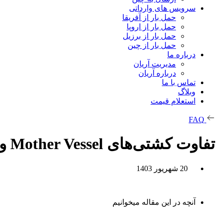
سرویس های وارداتی
حمل بار از آفریقا
حمل بار از اروپا
حمل بار از برزیل
حمل بار از چین
درباره ما
مدیریت آریان
درباره آریان
تماس با ما
وبلاگ
استعلام قیمت
FAQ
تفاوت کشتی‌های Mother Vessel و Feeder Vessel
20 شهریور 1403
آنچه در این مقاله میخوانیم