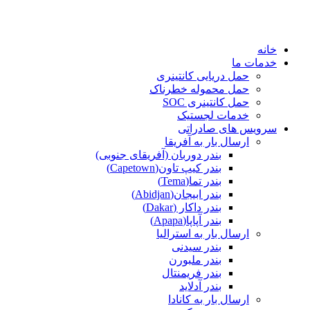
پرش
به
محتوا
خانه
خدمات ما
حمل دریایی کانتینری
حمل محموله خطرناک
حمل کانتینری SOC
خدمات لجستیک
سرویس های صادراتی
ارسال بار به آفریقا
بندر دوربان (آفریقای جنوبی)
بندر کیپ تاون(Capetown)
بندر تما(Tema)
بندر ابیجان(Abidjan)
بندر داکار (Dakar)
بندر آپاپا(Apapa)
ارسال بار به استرالیا
بندر سیدنی
بندر ملبورن
بندر فریمنتال
بندر آدلاید
ارسال بار به کانادا